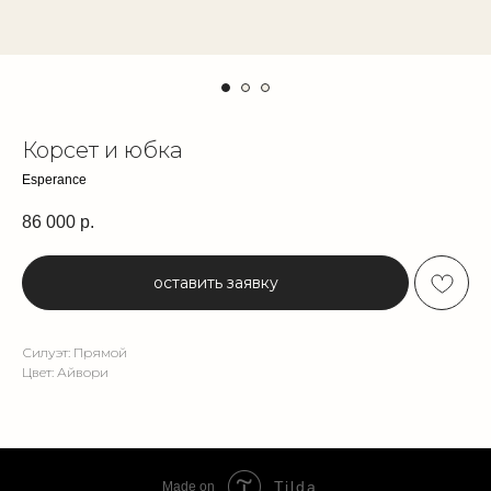
Корсет и юбка
Esperance
86 000
р.
оставить заявку
Силуэт: Прямой
Цвет: Айвори
Tilda
Made on