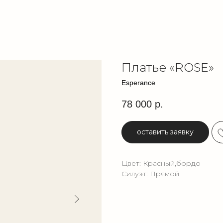
Платье «ROSE»
Esperance
78 000
р.
оставить заявку
Цвет: Красный,бордо
Силуэт: Прямой