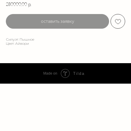
280000,00
р.
оставить заявку
Силуэт: Пышное
Цвет: Айвори
Tilda
Made on