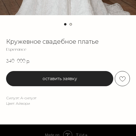
Кружевное свадебное платье
Esperance
340 000
р.
оставить заявку
Силуэт: А-силуэт
Цвет: Айвори
Tilda
Made on