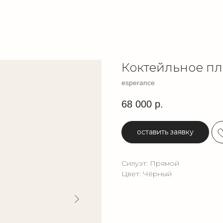
Коктейльное пла
esperance
68 000
р.
оставить заявку
Силуэт: Прямой
Цвет: Чёрный