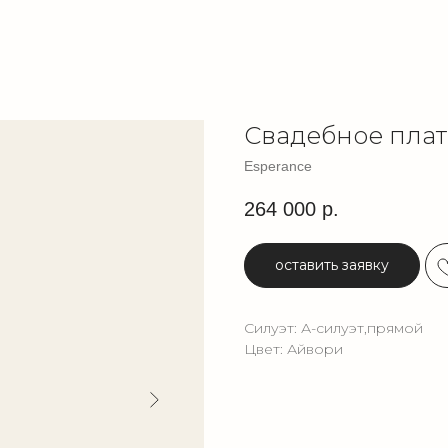
Свадебное плат
Esperance
264 000
р.
оставить заявку
Силуэт: А-силуэт,прямой
Цвет: Айвори