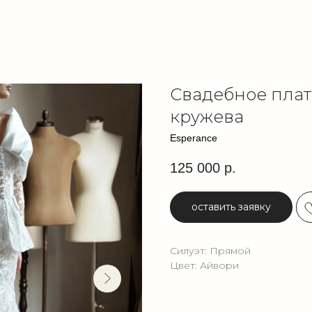
Свадебное плат
кружева
Esperance
125 000
р.
оставить заявку
Силуэт: Прямой
Цвет: Айвори