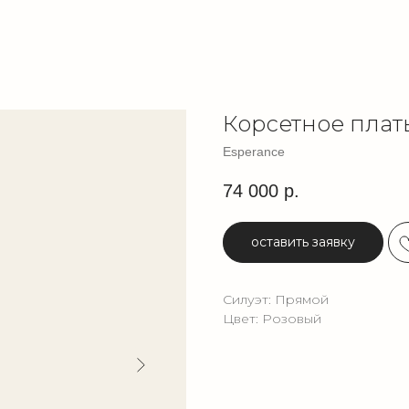
Корсетное пла
Esperance
74 000
р.
оставить заявку
Силуэт: Прямой
Цвет: Розовый