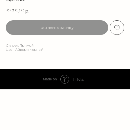
72000,00
р.
оставить заявку
Силуэт: Прямой
Цвет: Айвори, черный
Tilda
Made on