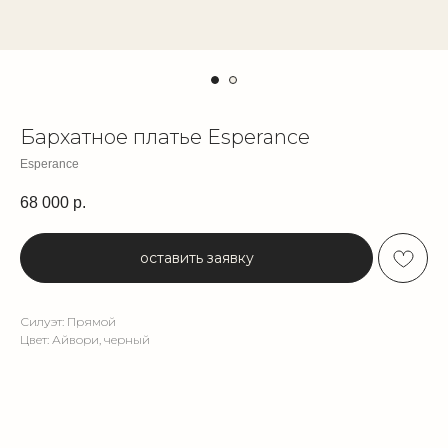
Бархатное платье Esperance
Esperance
68 000
р.
оставить заявку
Силуэт: Прямой
Цвет: Айвори, черный