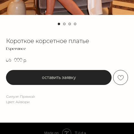
Короткое корсетное платье
Esperance
65 000
р.
оставить заявку
Силуэт: Прямой
Цвет: Айвори
Tilda
Made on