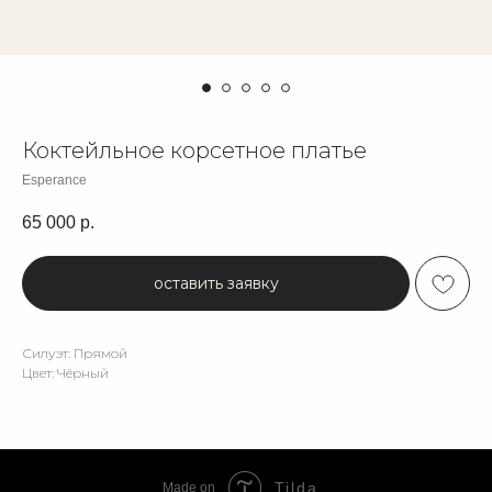
Коктейльное корсетное платье
Esperance
65 000
р.
оставить заявку
Силуэт: Прямой
Цвет: Чёрный
Tilda
Made on